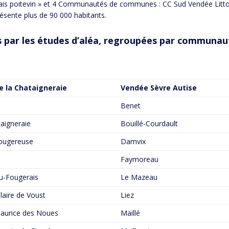
ais poitevin » et 4 Communautés de communes : CC Sud Vendée Litt
résente plus de 90 000 habitants.
par les études d’aléa, regroupées par communa
e la Chataigneraie
Vendée Sèvre Autise
Benet
aigneraie
Bouillé-Courdault
ougereuse
Damvix
Faymoreau
u-Fougerais
Le Mazeau
ilaire de Voust
Liez
Maurice des Noues
Maillé