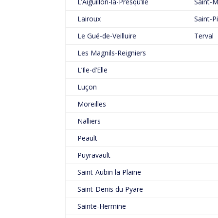
L’Aiguillon-la-Presqu’île
Saint-M
Lairoux
Saint-P
Le Gué-de-Veilluire
Terval
Les Magnils-Reigniers
L’Ile-d’Elle
Luçon
Moreilles
Nalliers
Peault
Puyravault
Saint-Aubin la Plaine
Saint-Denis du Pyare
Sainte-Hermine